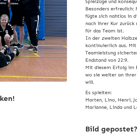
Spielzüge und konseq
Besonders erfreulich: 
fügte sich nahtlos in 
nach ihrer Kur zurück 
für das Team ist.
In der zweiten Halbz
kontinuierlich aus. M
Teamleistung sicherte
Endstand von 22:9.
Mit diesem Erfolg im R
wo sie weiter an ihrer
will.
Es spielten:
cken!
Marten, Lino, Henri, J
Marianne, Linda und L
Bild gepostet